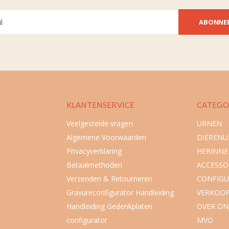
ABONNE
KLANTENSERVICE
CATEGO
Veelgestelde vragen
URNEN
Algemene Voorwaarden
DIEREN
Privacyverklaring
HERINNE
Betaalmethoden
ACCESSO
Verzenden & Retourneren
CONFIGU
Gravureconfigurator Handleiding
VERKOO
Handleiding Gedenkplaten
OVER ON
configurator
MVO