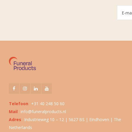
Telefoon
+31 40 248 50 60
Mail
info@funeralproducts.nl
Adres
Industrieweg 10 – 12 | 5627 BS | Eindhoven | The
Netherlands