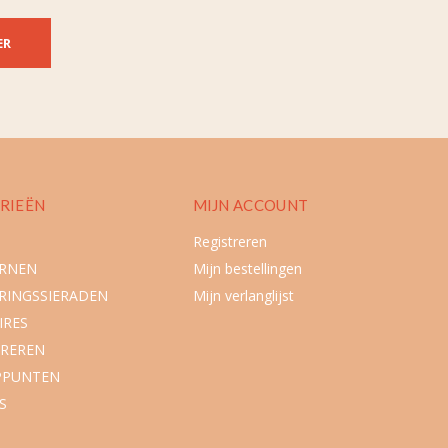
ER
RIEËN
MIJN ACCOUNT
Registreren
URNEN
Mijn bestellingen
RINGSSIERADEN
Mijn verlanglijst
IRES
REREN
PPUNTEN
S