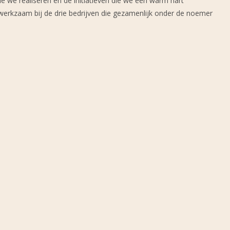
e we realiseren en de initiatieven die we een warm hart
erkzaam bij de drie bedrijven die gezamenlijk onder de noemer