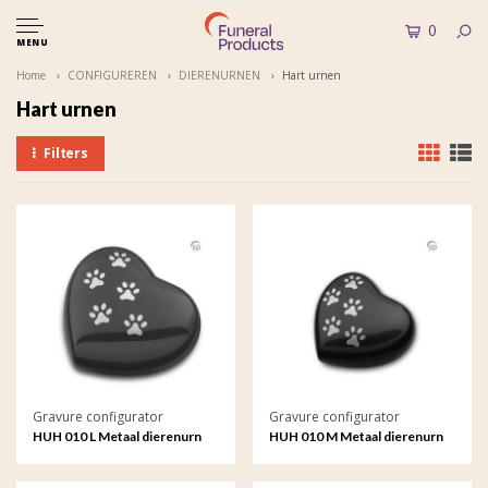
0
MENU
Home
CONFIGUREREN
DIERENURNEN
Hart urnen
Hart urnen
Filters
Gravure configurator
Gravure configurator
HUH 010 L Metaal dierenurn
HUH 010 M Metaal dierenurn
hart groot met gravure
hart groot met gravure