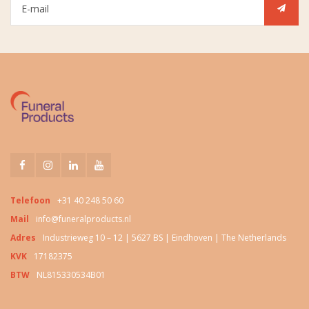
Telefoon
+31 40 248 50 60
Mail
info@funeralproducts.nl
Adres
Industrieweg 10 – 12 | 5627 BS | Eindhoven | The Netherlands
KVK
17182375
BTW
NL815330534B01