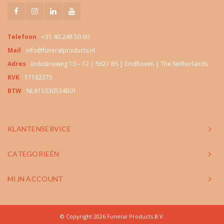
Telefoon
+31 40 248 50 60
Mail
info@funeralproducts.nl
Adres
Industrieweg 10 – 12 | 5627 BS | Eindhoven | The Netherlands
KVK
17182375
BTW
NL815330534B01
KLANTENSERVICE
CATEGORIEËN
MIJN ACCOUNT
© Copyright 2026 Funeral Products B.V.