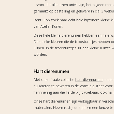
ervoor dat alle urnen uniek zijn, het is geen ma
gemaakt op bestelling en geleverd in c.a. 3 weke
Bent u op zoek naar echt hele bijzonere kleine k
van Atelier Kunen.
Deze hele kleine dierenurnen hebben een hele w
De unieke kleuren die de troosturntjes hebben on
Kunen. In de troosturntjes zit een kleine ruimte
worden.
Hart dierenurnen
Met onze fraaie collectie
hart dierenurnen
bieden
huisdieren te bewaren in de vorm die staat voor 
herinnering aan die liefde blijft voelbaar, ook na 
Onze hart dierenurnen zijn verkrijgbaar in versc
materialen. Neem rustig de tijd om een keuze t