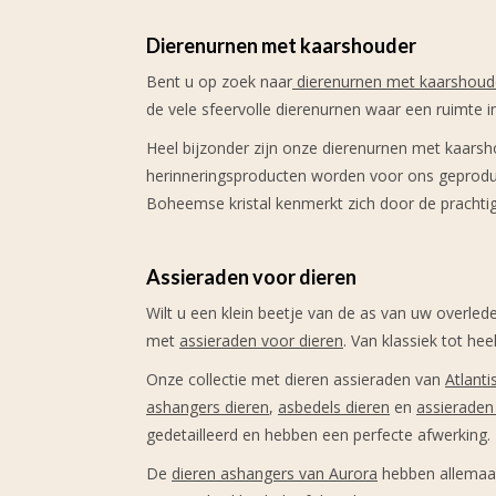
Dierenurnen met kaarshouder
Bent u op zoek naar
dierenurnen met kaarshoud
de vele sfeervolle dierenurnen waar een ruimte in
Heel bijzonder zijn onze dierenurnen met kaarsh
herinneringsproducten worden voor ons geprodu
Boheemse kristal kenmerkt zich door de prachtige
Assieraden voor dieren
Wilt u een klein beetje van de as van uw overlede
met
assieraden voor dieren
. Van klassiek tot he
Onze collectie met dieren assieraden van
Atlant
ashangers dieren
,
asbedels dieren
en
assieraden 
gedetailleerd en hebben een perfecte afwerking.
De
dieren ashangers van Aurora
hebben allemaal