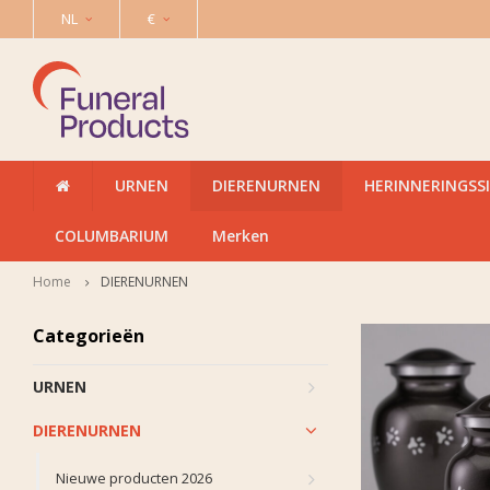
NL
€
URNEN
DIERENURNEN
HERINNERINGSS
COLUMBARIUM
Merken
Home
DIERENURNEN
Categorieën
URNEN
DIERENURNEN
Nieuwe producten 2026