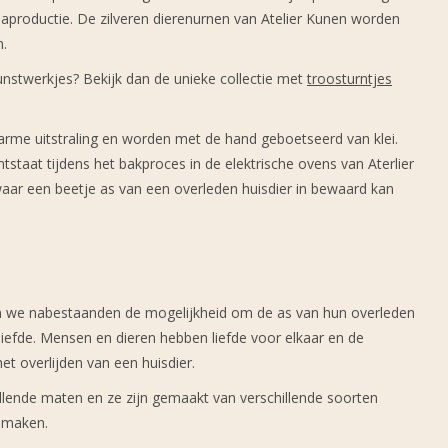
ssaproductie. De zilveren dierenurnen van Atelier Kunen worden
n.
unstwerkjes? Bekijk dan de unieke collectie met
troosturntjes
arme uitstraling en worden met de hand geboetseerd van klei.
tstaat tijdens het bakproces in de elektrische ovens van Aterlier
 waar een beetje as van een overleden huisdier in bewaard kan
 we nabestaanden de mogelijkheid om de as van hun overleden
liefde. Mensen en dieren hebben liefde voor elkaar en de
het overlijden van een huisdier.
hillende maten en ze zijn gemaakt van verschillende soorten
e maken.