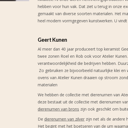
hebben voor hun vak. Dat ziet u terug in onze exc
gemaakt van diverse soorten materialen. Het maa
heel modern vormgegeven kunstwerken. U vindt ze
Geert Kunen
Al meer dan 40 jaar produceert top keramist G
twee zonen Roel en Rob ook voor Atelier Kunen. 
verantwoordelijkheid die bedrijven hebben. Duur
Zo gebruiken ze bijvoorbeeld natuurlijke klei en w
ovens van Atelier Kunen draaien op stroom zond
materialen
We hebben de collectie met dierenurnen van Aterl
deze bestaat uit de collectie met dierenurnen va
dierenurnen van brons
zijn ook geschikt om buit
De
dierenurnen van zilver
zijn net als de andere
Het begint met het boetseren van de urn waarna 