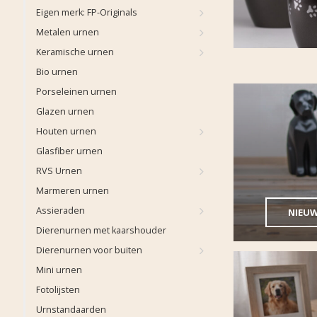
Eigen merk: FP-Originals
Metalen urnen
Keramische urnen
Bio urnen
Porseleinen urnen
Glazen urnen
Houten urnen
Glasfiber urnen
RVS Urnen
Marmeren urnen
Assieraden
NIEUW
Dierenurnen met kaarshouder
Dierenurnen voor buiten
Mini urnen
Fotolijsten
Urnstandaarden