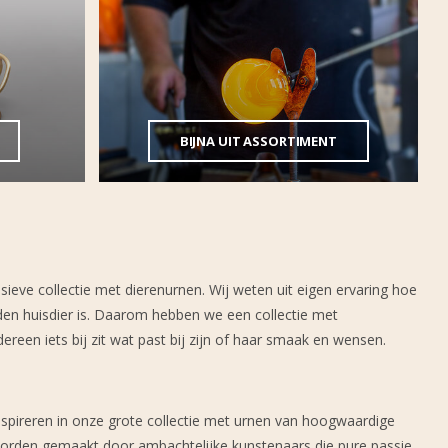
BIJNA UIT ASSORTIMENT
ieve collectie met dierenurnen. Wij weten uit eigen ervaring hoe
den huisdier is. Daarom hebben we een collectie met
reen iets bij zit wat past bij zijn of haar smaak en wensen.
inspireren in onze grote collectie met urnen van hoogwaardige
 worden gemaakt door ambachtelijke kunstenaars die pure passie