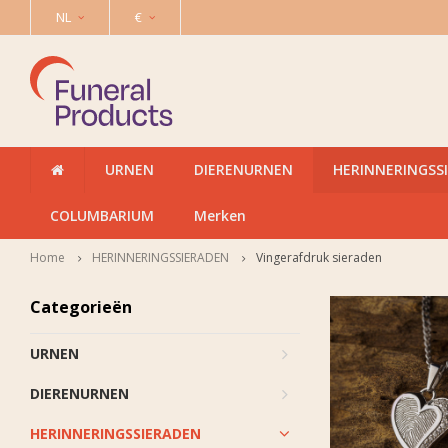
NL
€
URNEN
DIERENURNEN
HERINNERINGSS
COLUMBARIUM
Merken
Home
HERINNERINGSSIERADEN
Vingerafdruk sieraden
Categorieën
URNEN
DIERENURNEN
HERINNERINGSSIERADEN