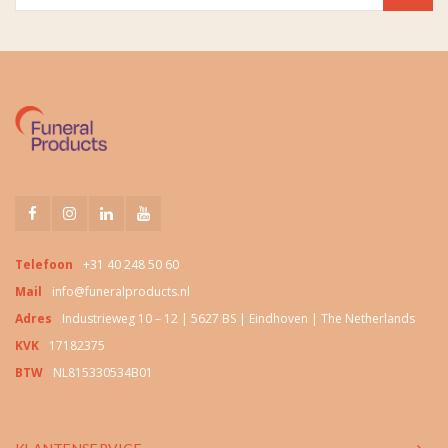
Telefoon
+31 40 248 50 60
Mail
info@funeralproducts.nl
Adres
Industrieweg 10 – 12 | 5627 BS | Eindhoven | The Netherlands
KVK
17182375
BTW
NL815330534B01