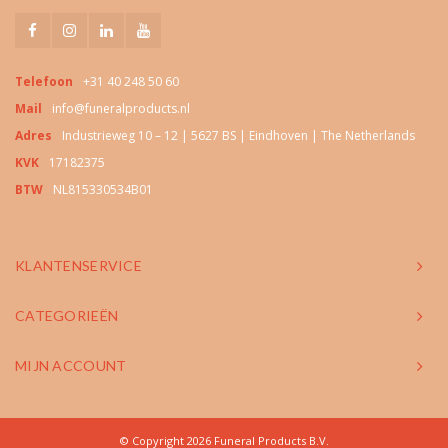
Telefoon
+31 40 248 50 60
Mail
info@funeralproducts.nl
Adres
Industrieweg 10 – 12 | 5627 BS | Eindhoven | The Netherlands
KVK
17182375
BTW
NL815330534B01
KLANTENSERVICE
CATEGORIEËN
MIJN ACCOUNT
© Copyright 2026 Funeral Products B.V.