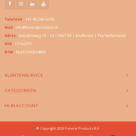
Telefoon
+31 40 248 50 60
Mail
info@funeralproducts.nl
Adres
Industrieweg 10 – 12 | 5627 BS | Eindhoven | The Netherlands
KVK
17182375
BTW
NL815330534B01
KLANTENSERVICE
CATEGORIEËN
MIJN ACCOUNT
© Copyright 2026 Funeral Products B.V.