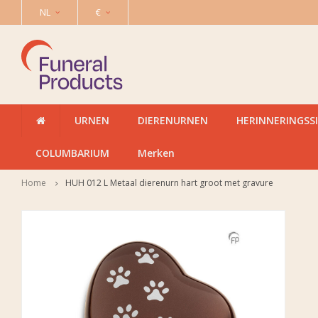
NL
€
URNEN
DIERENURNEN
HERINNERINGSS
COLUMBARIUM
Merken
Home
HUH 012 L Metaal dierenurn hart groot met gravure