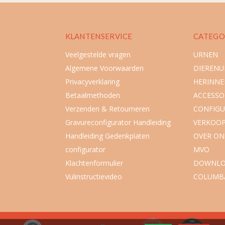
KLANTENSERVICE
CATEGO
Veelgestelde vragen
URNEN
Algemene Voorwaarden
DIEREN
Privacyverklaring
HERINNE
Betaalmethoden
ACCESSO
Verzenden & Retourneren
CONFIGU
Gravureconfigurator Handleiding
VERKOO
Handleiding Gedenkplaten
OVER ON
configurator
MVO
Klachtenformulier
DOWNLO
Vulinstructievideo
COLUMB