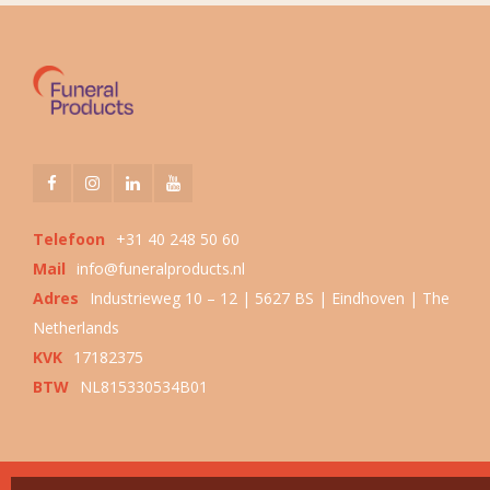
Telefoon
+31 40 248 50 60
Mail
info@funeralproducts.nl
Adres
Industrieweg 10 – 12 | 5627 BS | Eindhoven | The
Netherlands
KVK
17182375
BTW
NL815330534B01