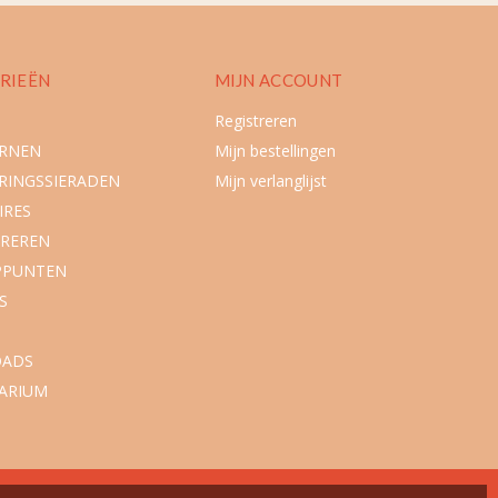
RIEËN
MIJN ACCOUNT
Registreren
URNEN
Mijn bestellingen
RINGSSIERADEN
Mijn verlanglijst
IRES
REREN
PPUNTEN
S
ADS
ARIUM