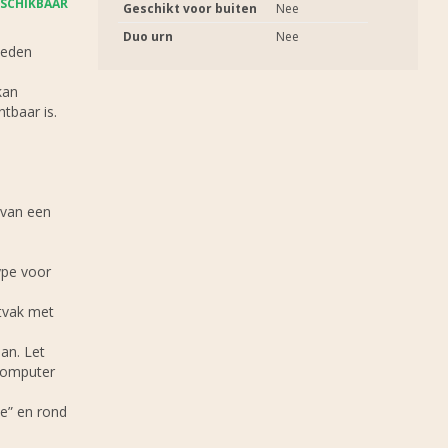
SCHIKBAAR
Geschikt voor buiten
Nee
Duo urn
Nee
heden
kan
tbaar is.
 van een
ype voor
stvak met
an. Let
 computer
e” en rond