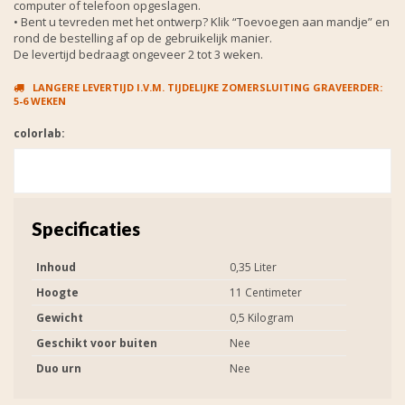
computer of telefoon opgeslagen.
• Bent u tevreden met het ontwerp? Klik “Toevoegen aan mandje” en
rond de bestelling af op de gebruikelijk manier.
De levertijd bedraagt ongeveer 2 tot 3 weken.
LANGERE LEVERTIJD I.V.M. TIJDELIJKE ZOMERSLUITING GRAVEERDER:
5-6 WEKEN
colorlab:
Specificaties
Inhoud
0,35 Liter
Hoogte
11 Centimeter
Gewicht
0,5 Kilogram
Geschikt voor buiten
Nee
Duo urn
Nee