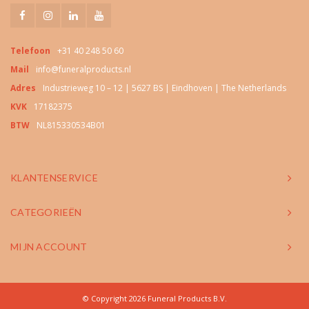
Telefoon
+31 40 248 50 60
Mail
info@funeralproducts.nl
Adres
Industrieweg 10 – 12 | 5627 BS | Eindhoven | The Netherlands
KVK
17182375
BTW
NL815330534B01
KLANTENSERVICE
CATEGORIEËN
MIJN ACCOUNT
© Copyright 2026 Funeral Products B.V.