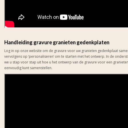
Handleiding gravure granieten gedenkplaten
Log in op onze website om de gravure voor uw granieten gedenkplaat samen t
vervolgens op ‘personaliseren’ om te starten met het ontwerp. In de onders
we u stap voor stap uit hoe u het ontwerp van de gravure voor een graniete
eenvoudig kunt samenstellen.