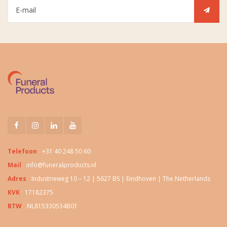
Telefoon
+31 40 248 50 60
Mail
info@funeralproducts.nl
Adres
Industrieweg 10 – 12 | 5627 BS | Eindhoven | The Netherlands
KVK
17182375
BTW
NL815330534B01