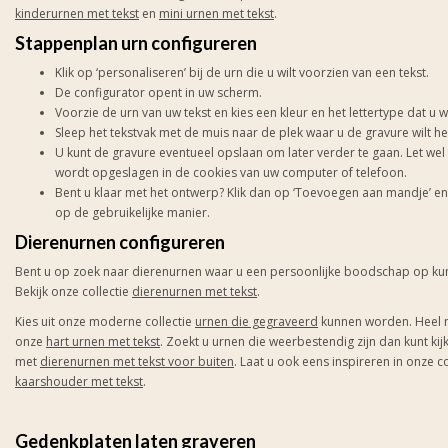
kinderurnen met tekst
en
mini urnen met tekst
.
Stappenplan urn configureren
Klik op ‘personaliseren’ bij de urn die u wilt voorzien van een tekst.
De configurator opent in uw scherm.
Voorzie de urn van uw tekst en kies een kleur en het lettertype dat u w
Sleep het tekstvak met de muis naar de plek waar u de gravure wilt h
U kunt de gravure eventueel opslaan om later verder te gaan. Let wel 
wordt opgeslagen in de cookies van uw computer of telefoon.
Bent u klaar met het ontwerp? Klik dan op ‘Toevoegen aan mandje’ en 
op de gebruikelijke manier.
Dierenurnen configureren
Bent u op zoek naar dierenurnen waar u een persoonlijke boodschap op kun
Bekijk onze collectie
dierenurnen met tekst
.
Kies uit onze moderne collectie
urnen die gegraveerd
kunnen worden. Heel 
onze
hart urnen met tekst
.
Zoekt u urnen die weerbestendig zijn dan kunt kijk
met
dierenurnen met tekst voor buiten
. Laat u ook eens inspireren in onze c
kaarshouder met tekst
.
Gedenkplaten laten graveren