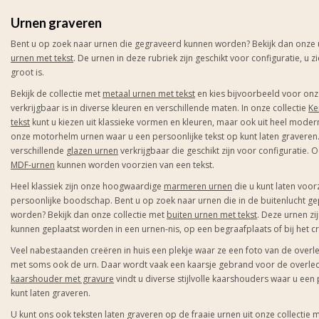
Urnen graveren
Bent u op zoek naar urnen die gegraveerd kunnen worden? Bekijk dan onze u
urnen met tekst
.
De urnen in deze rubriek zijn geschikt voor configuratie, u z
groot is.
Bekijk de collectie met
metaal urnen met tekst
en kies bijvoorbeeld voor onz
verkrijgbaar is in diverse kleuren en verschillende maten. In onze collectie
Ke
tekst
kunt u kiezen uit klassieke vormen en kleuren, maar ook uit heel mode
onze motorhelm urnen waar u een persoonlijke tekst op kunt laten graveren. 
verschillende
glazen urnen
verkrijgbaar die geschikt zijn voor configuratie.
MDF-urnen
kunnen worden voorzien van een tekst.
Heel klassiek zijn onze hoogwaardige
marmeren urnen
die u kunt laten voor
persoonlijke boodschap. Bent u op zoek naar urnen die in de buitenlucht ge
worden? Bekijk dan onze collectie met
buiten urnen met tekst
. Deze urnen z
kunnen geplaatst worden in een urnen-nis, op een begraafplaats of bij het 
Veel nabestaanden creëren in huis een plekje waar ze een foto van de over
met soms ook de urn. Daar wordt vaak een kaarsje gebrand voor de overlede
kaarshouder met gravure
vindt u diverse stijlvolle kaarshouders waar u een 
kunt laten graveren.
U kunt ons ook teksten laten graveren op de fraaie urnen uit onze collectie 