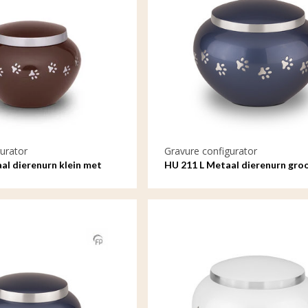
urator
Gravure configurator
al dierenurn klein met
HU 211 L Metaal dierenurn gro
gravure