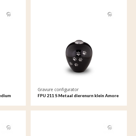
Gravure configurator
edium
FPU 211 S Metaal dierenurn klein Amore
met gravure