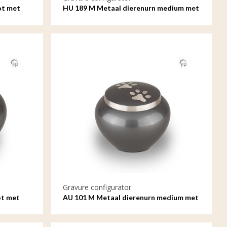
ot met
HU 189 M Metaal dierenurn medium met
gravure
Gravure configurator
ot met
AU 101 M Metaal dierenurn medium met
gravure