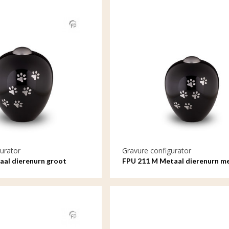
urator
Gravure configurator
aal dierenurn groot
FPU 211 M Metaal dierenurn m
avure
Amore met gravure