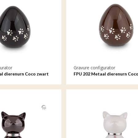
urator
Gravure configurator
l dierenurn Coco zwart
FPU 202 Metaal dierenurn Coco
met gravure