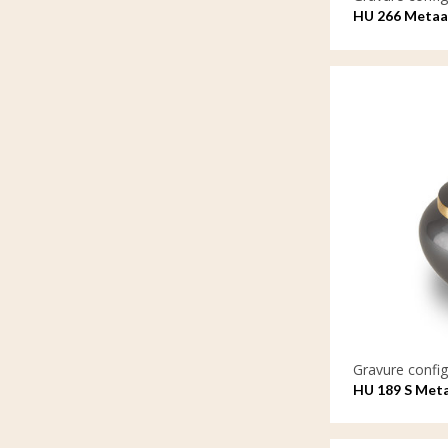
HU 266 Metaal
gravure
Gravure config
HU 189 S Meta
gravure