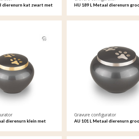
 dierenurn kat zwart met
HU 189 L Metaal dierenurn gro
gravure
urator
Gravure configurator
al dierenurn klein met
AU 101 L Metaal dierenurn gro
gravure