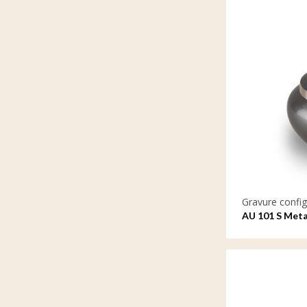
Gravure config
AU 101 S Meta
gravure