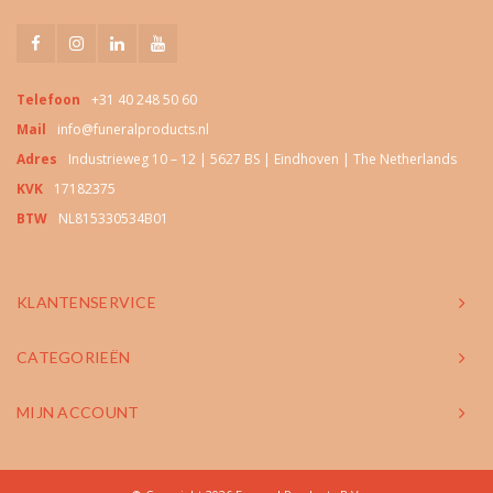
Telefoon
+31 40 248 50 60
Mail
info@funeralproducts.nl
Adres
Industrieweg 10 – 12 | 5627 BS | Eindhoven | The Netherlands
KVK
17182375
BTW
NL815330534B01
KLANTENSERVICE
CATEGORIEËN
MIJN ACCOUNT