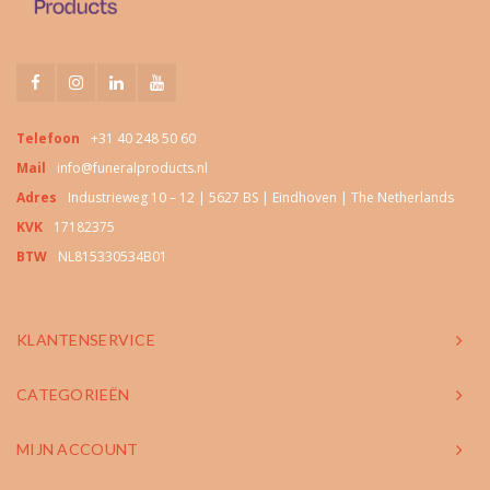
Telefoon
+31 40 248 50 60
Mail
info@funeralproducts.nl
Adres
Industrieweg 10 – 12 | 5627 BS | Eindhoven | The Netherlands
KVK
17182375
BTW
NL815330534B01
KLANTENSERVICE
CATEGORIEËN
MIJN ACCOUNT