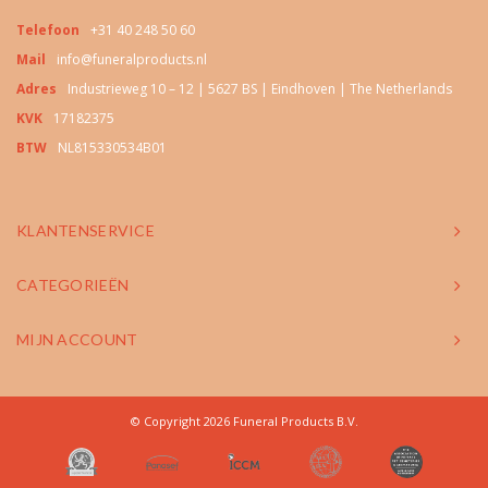
Telefoon
+31 40 248 50 60
Mail
info@funeralproducts.nl
Adres
Industrieweg 10 – 12 | 5627 BS | Eindhoven | The Netherlands
KVK
17182375
BTW
NL815330534B01
KLANTENSERVICE
CATEGORIEËN
MIJN ACCOUNT
© Copyright 2026 Funeral Products B.V.