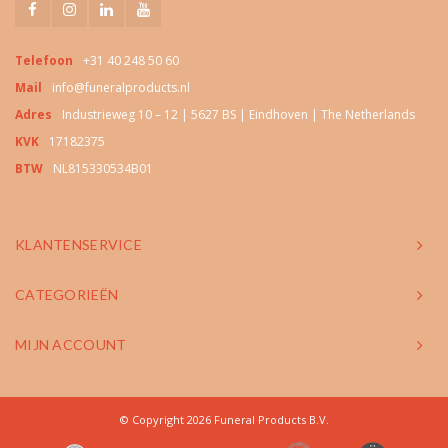
Telefoon
+31 40 248 50 60
Mail
info@funeralproducts.nl
Adres
Industrieweg 10 – 12 | 5627 BS | Eindhoven | The Netherlands
KVK
17182375
BTW
NL815330534B01
KLANTENSERVICE
CATEGORIEËN
MIJN ACCOUNT
© Copyright 2026 Funeral Products B.V.