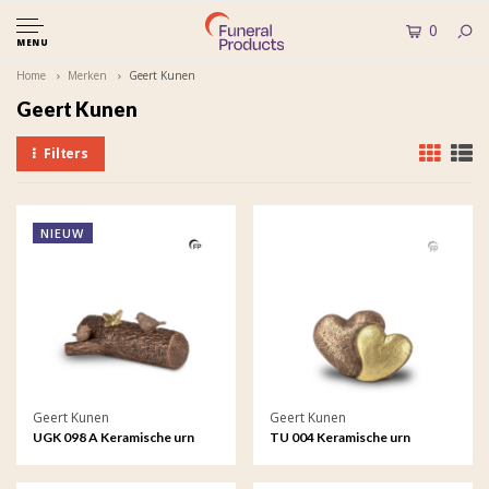
0
MENU
Home
Merken
Geert Kunen
Geert Kunen
Filters
NIEUW
Geert Kunen
Geert Kunen
UGK 098 A Keramische urn
TU 004 Keramische urn
bronskleur Rust in de natuur