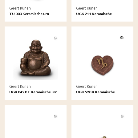
Geert Kunen
Geert Kunen
TU 003 Keramische urn
UGK 211 Keramische
dierenurn brons
Geert Kunen
Geert Kunen
UGK 042 BT Keramische urn
UGK 520 K Keramische
brons Boeddha (waxine)
keepsake Astro - Steenbok