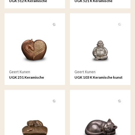
UGK 512 K Keramische
UGK 521 K Keramische
keepsake Astro - Stier
keepsake Astro - Waterman
Geert Kunen
Geert Kunen
UGK 251 Keramische
UGK 103 K Keramische kunst
dierenurn brons
urn keepsake