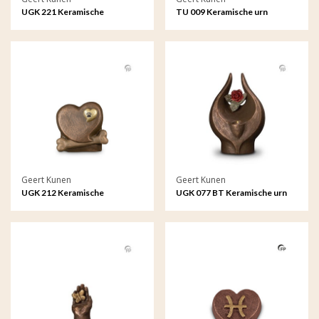
UGK 221 Keramische
TU 009 Keramische urn
dierenurn brons
Geert Kunen
Geert Kunen
UGK 212 Keramische
UGK 077 BT Keramische urn
dierenurn brons
brons Geen rode roos zonder
doorn (waxine)