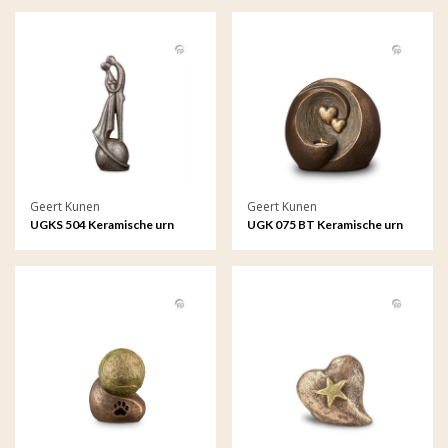
Geert Kunen
Geert Kunen
UGKS 504 Keramische urn
UGK 075 BT Keramische urn
zilverkleur - I loved and lost
brons Eeuwige verbintenis
you
(Waxine)