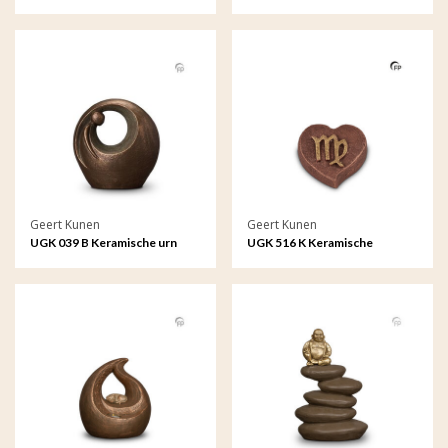
dierenurn brons
Geert Kunen
Geert Kunen
UGK 039 B Keramische urn
UGK 516 K Keramische
brons Eenzaam, maar niet
keepsake Astro - Maagd
alleen