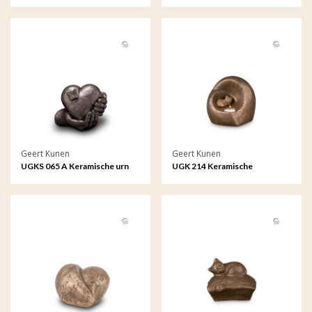
brons Traan van een
brons Verlichte troost
liefdevolle herinnering
(Waxine)
Geert Kunen
Geert Kunen
UGKS 065 A Keramische urn
UGK 214 Keramische
zilverkleur Hartepijn
dierenurn brons