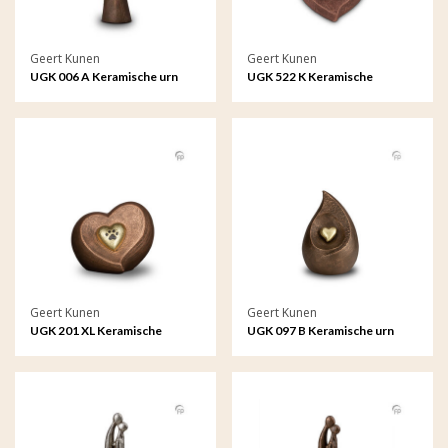
Geert Kunen
Geert Kunen
UGK 006 A Keramische urn
UGK 522 K Keramische
brons Handje met vlinder
keepsake Astro - Vissen
Geert Kunen
Geert Kunen
UGK 201 XL Keramische
UGK 097 B Keramische urn
dierenurn brons
brons Traan van een
liefdevolle herinnering