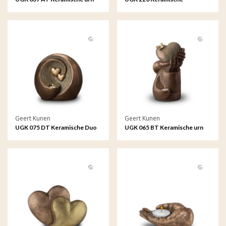
brons Verlichte vlinder
dierenurn brons
Geert Kunen
Geert Kunen
UGK 075 DT Keramische Duo
UGK 065 BT Keramische urn
urn brons Eeuwige verbintenis
brons Hartepijn op zuil
(waxine)
(waxine)