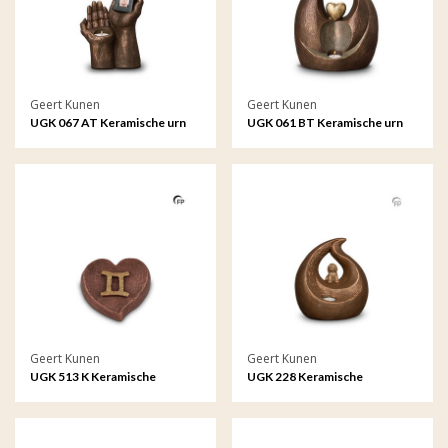
Geert Kunen
Geert Kunen
UGK 067 AT Keramische urn
UGK 061 BT Keramische urn
brons Handen met fotolijst
brons Eeuwige liefde (waxine)
(waxine)
Geert Kunen
Geert Kunen
UGK 513 K Keramische
UGK 228 Keramische
keepsake Astro - Tweelingen
dierenurn brons