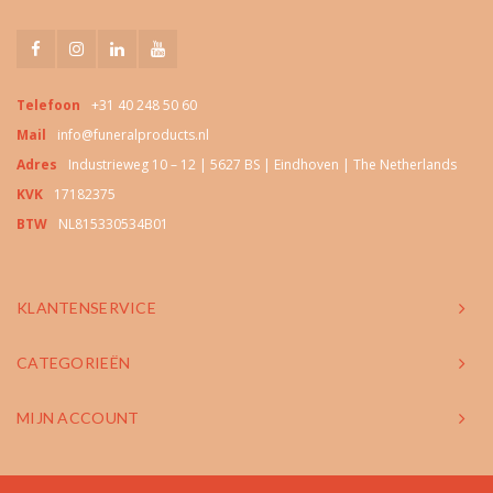
Telefoon
+31 40 248 50 60
Mail
info@funeralproducts.nl
Adres
Industrieweg 10 – 12 | 5627 BS | Eindhoven | The Netherlands
KVK
17182375
BTW
NL815330534B01
KLANTENSERVICE
CATEGORIEËN
MIJN ACCOUNT