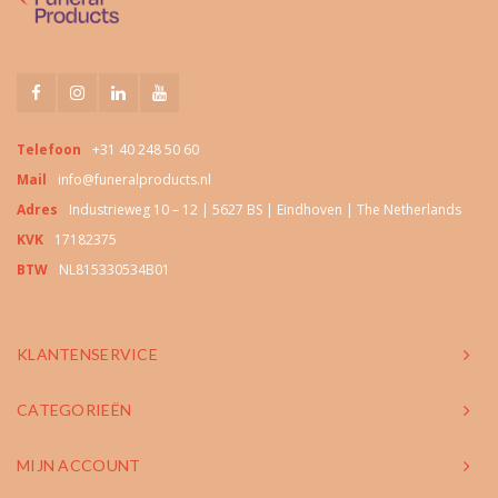
Telefoon
+31 40 248 50 60
Mail
info@funeralproducts.nl
Adres
Industrieweg 10 – 12 | 5627 BS | Eindhoven | The Netherlands
KVK
17182375
BTW
NL815330534B01
KLANTENSERVICE
CATEGORIEËN
MIJN ACCOUNT