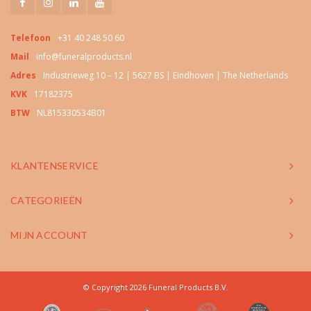
Telefoon
+31 40 248 50 60
Mail
info@funeralproducts.nl
Adres
Industrieweg 10 – 12 | 5627 BS | Eindhoven | The Netherlands
KVK
17182375
BTW
NL815330534B01
KLANTENSERVICE
CATEGORIEËN
MIJN ACCOUNT
© Copyright 2026 Funeral Products B.V.