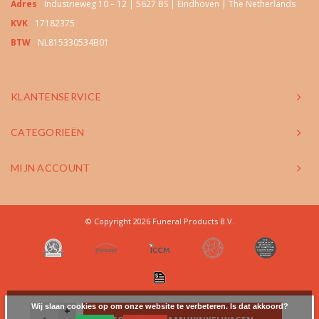
Adres
Industrieweg 10 – 12 | 5627 BS | Eindhoven | The Netherlands
KVK
17182375
BTW
NL815330534B01
KLANTENSERVICE
CATEGORIEËN
MIJN ACCOUNT
© Copyright 2026 Funeral Products B.V.
Wij slaan cookies op om onze website te verbeteren. Is dat akkoord?
+