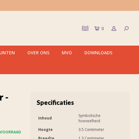
0
PUNTEN
OVER ONS
MVO
DOWNLOADS
 -
Specificaties
Symbolische
Inhoud
hoeveelheid
Hoogte
3.5 Centimeter
 VOORRAAD
Breedte
1.3 Centimeter