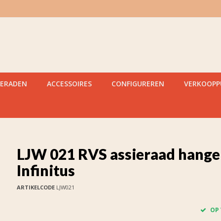
IERADEN
ACCESSOIRES
CONFIGUREREN
VERKOOP
LJW 021 RVS assieraad hanger
Infinitus
ARTIKELCODE
LJW021
OP