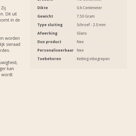
Zij
Dikte
0.6 Centimeter
. Dit uit
Gewicht
7.50 Gram
komt in de
Type sluiting
Schroef - 2.0 mm
Afwerking
Glans
 en worden
Duo product
Nee
ijk sieraad
rden.
Personaliseerbaar
Nee
Toebehoren
Ketting inbegrepen
uwigheid,
ger kan
n wordt