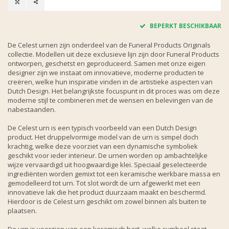
BEPERKT BESCHIKBAAR
De Celest urnen zijn onderdeel van de Funeral Products Originals
collectie. Modellen uit deze exclusieve lijn zijn door Funeral Products
ontworpen, geschetst en geproduceerd. Samen met onze eigen
designer zijn we instaat om innovatieve, moderne producten te
creëren, welke hun inspiratie vinden in de artistieke aspecten van
Dutch Design. Het belangrijkste focuspunt in dit proces was om deze
moderne stijl te combineren met de wensen en belevingen van de
nabestaanden.
De Celest urn is een typisch voorbeeld van een Dutch Design
product. Het druppelvormige model van de urn is simpel doch
krachtig, welke deze voorziet van een dynamische symboliek
geschikt voor ieder interieur. De urnen worden op ambachtelijke
wijze vervaardigd uit hoogwaardige klei. Speciaal geselecteerde
ingrediënten worden gemixt tot een keramische werkbare massa en
gemodelleerd tot urn. Tot slot wordt de urn afgewerkt met een
innovatieve lak die het product duurzaam maakt en beschermd.
Hierdoor is de Celest urn geschikt om zowel binnen als buiten te
plaatsen.
De urn is voorzien van een keramisch hart, welke symbool staat