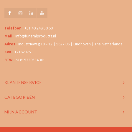
Telefoon
+31 40 248 50 60
Mail
info@funeralproducts.nl
Adres
Industrieweg 10 – 12 | 5627 BS | Eindhoven | The Netherlands
KVK
17182375
BTW
NL815330534B01
KLANTENSERVICE
CATEGORIEËN
MIJN ACCOUNT