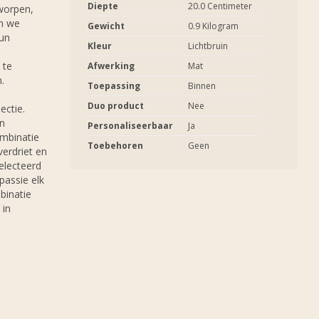
Diepte
20.0 Centimeter
tworpen,
jn we
Gewicht
0.9 Kilogram
hun
Kleur
Lichtbruin
 te
Afwerking
Mat
.
Toepassing
Binnen
Duo product
Nee
ectie.
en
Personaliseerbaar
Ja
mbinatie
Toebehoren
Geen
verdriet en
selecteerd
passie elk
binatie
 in