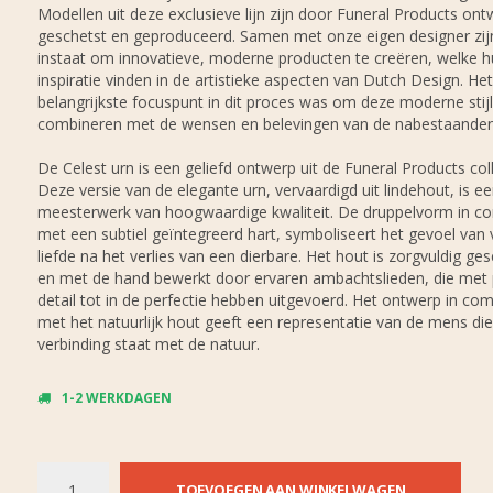
Modellen uit deze exclusieve lijn zijn door Funeral Products on
geschetst en geproduceerd. Samen met onze eigen designer zi
instaat om innovatieve, moderne producten te creëren, welke 
inspiratie vinden in de artistieke aspecten van Dutch Design. Het
belangrijkste focuspunt in dit proces was om deze moderne stijl
combineren met de wensen en belevingen van de nabestaanden
De Celest urn is een geliefd ontwerp uit de Funeral Products coll
Deze versie van de elegante urn, vervaardigd uit lindehout, is e
meesterwerk van hoogwaardige kwaliteit. De druppelvorm in co
met een subtiel geïntegreerd hart, symboliseert het gevoel van 
liefde na het verlies van een dierbare. Het hout is zorgvuldig ge
en met de hand bewerkt door ervaren ambachtslieden, die met 
detail tot in de perfectie hebben uitgevoerd. Het ontwerp in com
met het natuurlijk hout geeft een representatie van de mens die
verbinding staat met de natuur.
1-2 WERKDAGEN
TOEVOEGEN AAN WINKELWAGEN