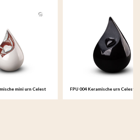
rn Celest
FPU 004 Keramische urn Celest