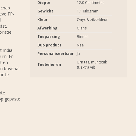
Diepte
12.0 Centimeter
schap
Gewicht
1.1 Kilogram
eve FP-
l
Kleur
Onyx & zilverkleur
tst,
Afwerking
Glans
iratie
Toepassing
Binnen
Duo product
Nee
t India
Personaliseerbaar
Ja
ium. En
ft en
Urn tas, muntstuk
Toebehoren
& extra vilt
en bovenal
or te
nte
 op gepaste