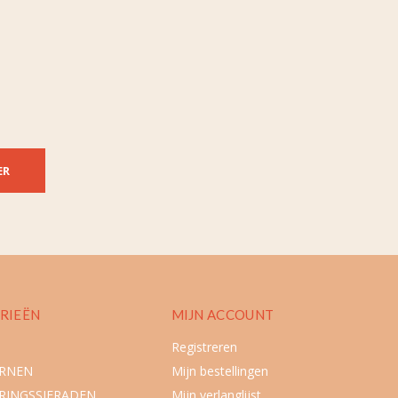
ER
RIEËN
MIJN ACCOUNT
Registreren
URNEN
Mijn bestellingen
RINGSSIERADEN
Mijn verlanglijst