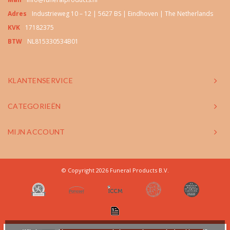
Adres
Industrieweg 10 – 12 | 5627 BS | Eindhoven | The Netherlands
KVK
17182375
BTW
NL815330534B01
KLANTENSERVICE
CATEGORIEËN
MIJN ACCOUNT
© Copyright 2026 Funeral Products B.V.