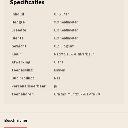
Specificaties
Inhoud
0.15 Liter
Hoogte
9.0 Centimeter
Breedte
6.0 Centimeter
Diepte
6.0 Centimeter
Gewicht
0.2 Kilogram
Kleur
Nachtblauw & zilverkleur
Afwerking
Glans
Toepassing
Binnen
Duo product
Nee
Personaliseerbaar
Ja
Toebehoren
Urn tas, muntstuk & extra vilt
Beschrijving