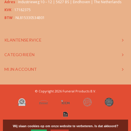
Adres
Industrieweg 10 – 12 | 5627 BS | Eindhoven | The Netherlands
KVK
17182375
BTW
NL815330534B01
KLANTENSERVICE
CATEGORIEËN
MIJN ACCOUNT
© Copyright 2026 Funeral Products B.V.
Wij slaan cookies op om onze website te verbeteren. Is dat akkoord?