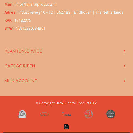
Mail
info@funeralproducts.nl
Adres
Industrieweg 10 – 12 | 5627 BS | Eindhoven | The Netherlands
KVK
17182375
BTW
NL815330534B01
KLANTENSERVICE
CATEGORIEËN
MIJN ACCOUNT
© Copyright 2026 Funeral Products B.V.