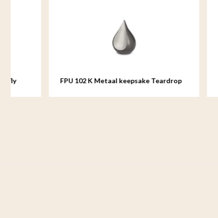
FPU 102 K Metaal keepsake Teardrop
FPU 102 S 