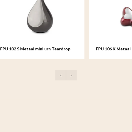
Metaal mini urn Teardrop
FPU 106 K Metaal keepsake B