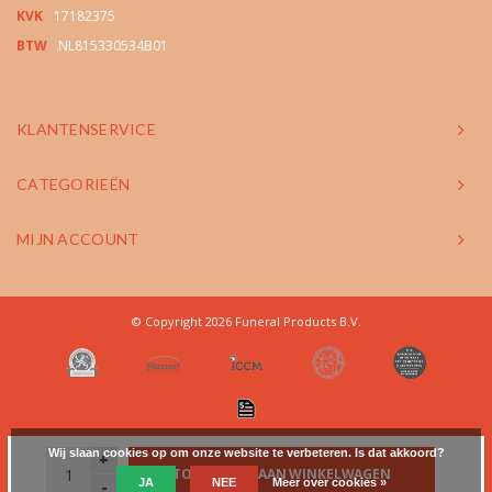
KVK
17182375
BTW
NL815330534B01
KLANTENSERVICE
CATEGORIEËN
MIJN ACCOUNT
© Copyright 2026 Funeral Products B.V.
Wij slaan cookies op om onze website te verbeteren. Is dat akkoord?
+
TOEVOEGEN AAN WINKELWAGEN
JA
NEE
Meer over cookies »
-