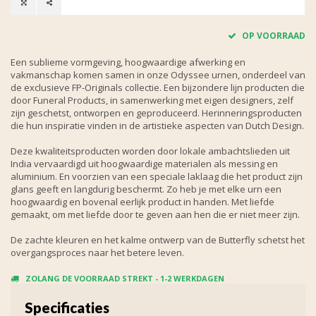
OP VOORRAAD
Een sublieme vormgeving, hoogwaardige afwerking en
vakmanschap komen samen in onze Odyssee urnen, onderdeel van
de exclusieve FP-Originals collectie. Een bijzondere lijn producten die
door Funeral Products, in samenwerking met eigen designers, zelf
zijn geschetst, ontworpen en geproduceerd. Herinneringsproducten
die hun inspiratie vinden in de artistieke aspecten van Dutch Design.
Deze kwaliteitsproducten worden door lokale ambachtslieden uit
India vervaardigd uit hoogwaardige materialen als messing en
aluminium. En voorzien van een speciale laklaag die het product zijn
glans geeft en langdurig beschermt. Zo heb je met elke urn een
hoogwaardig en bovenal eerlijk product in handen. Met liefde
gemaakt, om met liefde door te geven aan hen die er niet meer zijn.
De zachte kleuren en het kalme ontwerp van de Butterfly schetst het
overgangsproces naar het betere leven.
ZOLANG DE VOORRAAD STREKT - 1-2 WERKDAGEN
Specificaties