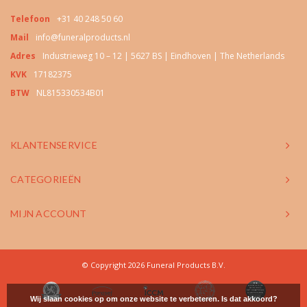
Telefoon
+31 40 248 50 60
Mail
info@funeralproducts.nl
Adres
Industrieweg 10 – 12 | 5627 BS | Eindhoven | The Netherlands
KVK
17182375
BTW
NL815330534B01
KLANTENSERVICE
CATEGORIEËN
MIJN ACCOUNT
© Copyright 2026 Funeral Products B.V.
Wij slaan cookies op om onze website te verbeteren. Is dat akkoord?