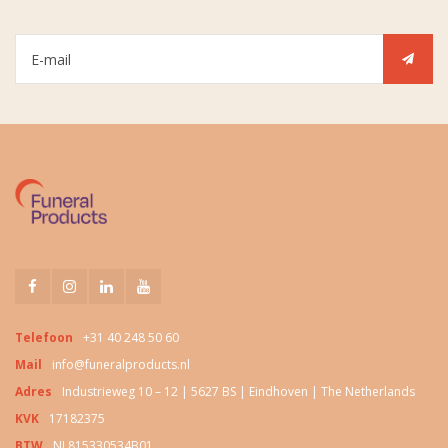
Telefoon
+31 40 248 50 60
Mail
info@funeralproducts.nl
Adres
Industrieweg 10 – 12 | 5627 BS | Eindhoven | The Netherlands
KVK
17182375
BTW
NL815330534B01