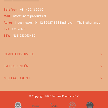
Telefoon
+31 40 248 50 60
Mail
info@funeralproducts.nl
Adres
Industrieweg 10 – 12 | 5627 BS | Eindhoven | The Netherlands
KVK
17182375
BTW
NL815330534B01
KLANTENSERVICE
CATEGORIEËN
MIJN ACCOUNT
© Copyright 2026 Funeral Products B.V.