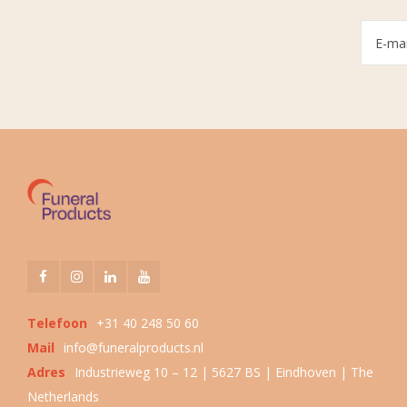
Telefoon
+31 40 248 50 60
Mail
info@funeralproducts.nl
Adres
Industrieweg 10 – 12 | 5627 BS | Eindhoven | The
Netherlands