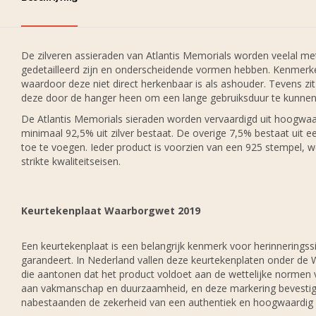
De zilveren assieraden van Atlantis Memorials worden veelal 
gedetailleerd zijn en onderscheidende vormen hebben. Kenmerke
waardoor deze niet direct herkenbaar is als ashouder. Tevens zit 
deze door de hanger heen om een lange gebruiksduur te kunnen
De Atlantis Memorials sieraden worden vervaardigd uit hoogwaardi
minimaal 92,5% uit zilver bestaat. De overige 7,5% bestaat uit 
toe te voegen. Ieder product is voorzien van een 925 stempel, we
strikte kwaliteitseisen.
Keurtekenplaat Waarborgwet 2019
Een keurtekenplaat is een belangrijk kenmerk voor herinneringssi
garandeert. In Nederland vallen deze keurtekenplaten onder de 
die aantonen dat het product voldoet aan de wettelijke normen 
aan vakmanschap en duurzaamheid, en deze markering bevestigt 
nabestaanden de zekerheid van een authentiek en hoogwaardig g