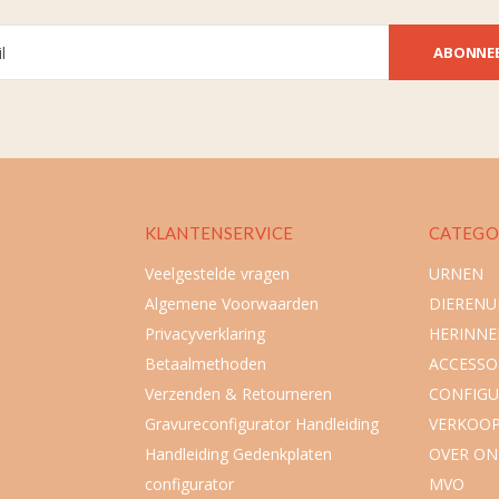
ABONNE
KLANTENSERVICE
CATEGO
Veelgestelde vragen
URNEN
Algemene Voorwaarden
DIEREN
Privacyverklaring
HERINNE
Betaalmethoden
ACCESSO
Verzenden & Retourneren
CONFIGU
Gravureconfigurator Handleiding
VERKOO
Handleiding Gedenkplaten
OVER ON
configurator
MVO