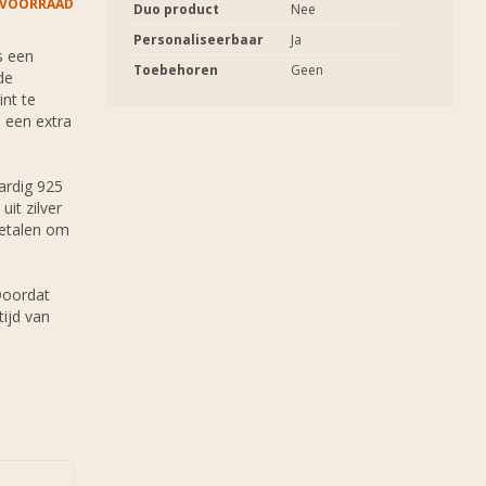
 VOORRAAD
Duo product
Nee
Personaliseerbaar
Ja
s een
Toebehoren
Geen
de
int te
n een extra
ardig 925
uit zilver
metalen om
 Doordat
tijd van