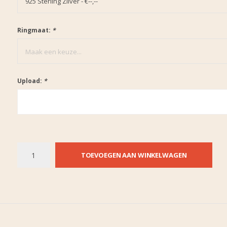
925 Sterling Zilver - €--,--
Ringmaat:
*
Maak een keuze...
Upload:
*
TOEVOEGEN AAN WINKELWAGEN