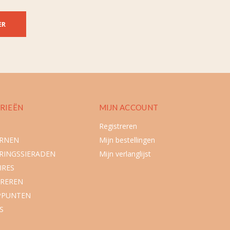
ER
RIEËN
MIJN ACCOUNT
Registreren
URNEN
Mijn bestellingen
RINGSSIERADEN
Mijn verlanglijst
IRES
REREN
PPUNTEN
S