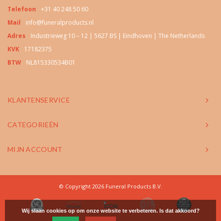
Telefoon
+31 40 248 50 60
Mail
info@funeralproducts.nl
Adres
Industrieweg 10 – 12 | 5627 BS | Eindhoven | The Netherlands
KVK
17182375
BTW
NL815330534B01
KLANTENSERVICE
CATEGORIEËN
MIJN ACCOUNT
© Copyright 2026 Funeral Products B.V.
Wij slaan cookies op om onze website te verbeteren. Is dat akkoord?