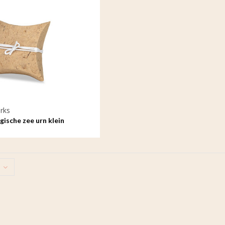
rks
gische zee urn klein