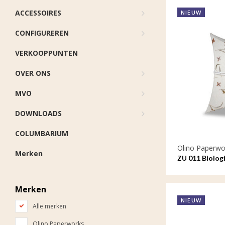
ACCESSOIRES
NIEUW
CONFIGUREREN
VERKOOPPUNTEN
OVER ONS
MVO
DOWNLOADS
COLUMBARIUM
Olino Paperwo
Merken
ZU 011 Biolog
Merken
NIEUW
Alle merken
Olino Paperworks