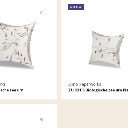
NIEUW
rks
Olino Paperworks
ische zee urn
ZU 011 S Biologische zee urn kl