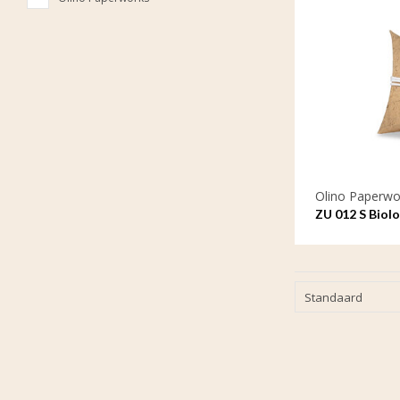
Olino Paperwo
ZU 012 S Biolo
Standaard