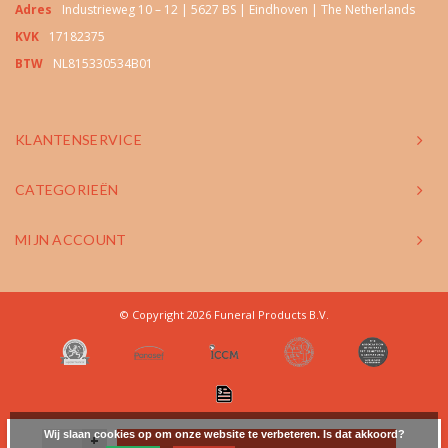
Adres
Industrieweg 10 – 12 | 5627 BS | Eindhoven | The Netherlands
KVK
17182375
BTW
NL815330534B01
KLANTENSERVICE
CATEGORIEËN
MIJN ACCOUNT
© Copyright 2026 Funeral Products B.V.
Wij slaan cookies op om onze website te verbeteren. Is dat akkoord?
+