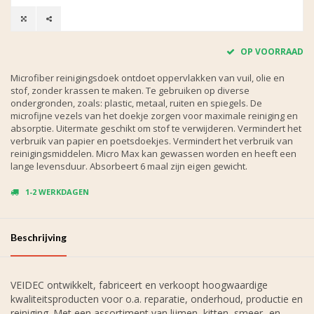
OP VOORRAAD
Microfiber reinigingsdoek ontdoet oppervlakken van vuil, olie en
stof, zonder krassen te maken. Te gebruiken op diverse
ondergronden, zoals: plastic, metaal, ruiten en spiegels. De
microfijne vezels van het doekje zorgen voor maximale reiniging en
absorptie. Uitermate geschikt om stof te verwijderen. Vermindert het
verbruik van papier en poetsdoekjes. Vermindert het verbruik van
reinigingsmiddelen. Micro Max kan gewassen worden en heeft een
lange levensduur. Absorbeert 6 maal zijn eigen gewicht.
1-2 WERKDAGEN
Beschrijving
VEIDEC ontwikkelt, fabriceert en verkoopt hoogwaardige
kwaliteitsproducten voor o.a. reparatie, onderhoud, productie en
reiniging. Met een assortiment van lijmen, kitten, smeer- en