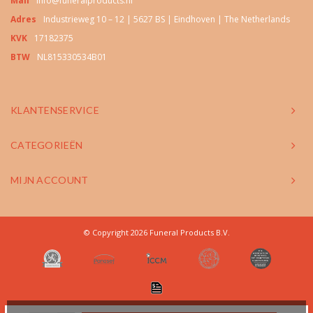
Mail
info@funeralproducts.nl
Adres
Industrieweg 10 – 12 | 5627 BS | Eindhoven | The Netherlands
KVK
17182375
BTW
NL815330534B01
KLANTENSERVICE
CATEGORIEËN
MIJN ACCOUNT
© Copyright 2026 Funeral Products B.V.