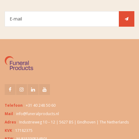
Telefoon
+31 40 248 50 60
Mail
info@funeralproducts.nl
Adres
Industrieweg 10 – 12 | 5627 BS | Eindhoven | The Netherlands
KVK
17182375
BTW
NL815330534B01