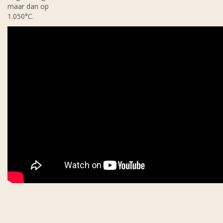
maar dan op
1.050°C.