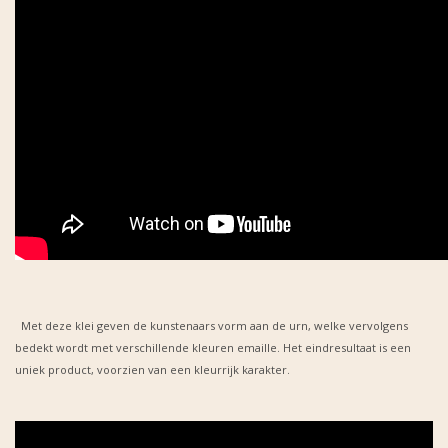
Met deze klei geven de kunstenaars vorm aan de urn, welke vervolgens
bedekt wordt met verschillende kleuren emaille. Het eindresultaat is een
uniek product, voorzien van een kleurrijk karakter.