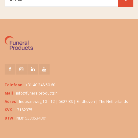
Telefoon
+31 40 248 50 60
Mail
info@funeralproducts.nl
Adres
Industrieweg 10 – 12 | 5627 BS | Eindhoven | The Netherlands
KVK
17182375
BTW
NL815330534B01