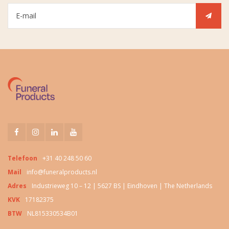
Telefoon
+31 40 248 50 60
Mail
info@funeralproducts.nl
Adres
Industrieweg 10 – 12 | 5627 BS | Eindhoven | The Netherlands
KVK
17182375
BTW
NL815330534B01