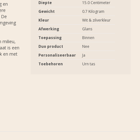
Diepte
15.0 Centimeter
g en
ere
Gewicht
0.7 Kilogram
. De
Kleur
Wit & zilverkleur
rmgeving
Afwerking
Glans
Toepassing
Binnen
 milieu,
Duo product
Nee
aat is een
jk en met
Personaliseerbaar
Ja
Toebehoren
Urn tas