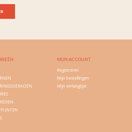
ER
RIEËN
MIJN ACCOUNT
Registreren
URNEN
Mijn bestellingen
RINGSSIERADEN
Mijn verlanglijst
IRES
REREN
PPUNTEN
S