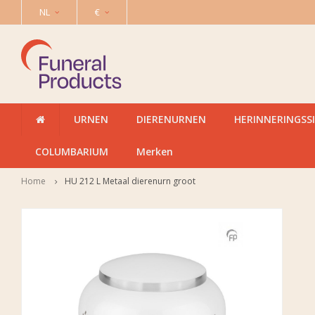
NL
€
URNEN
DIERENURNEN
HERINNERINGSS
COLUMBARIUM
Merken
Home
HU 212 L Metaal dierenurn groot