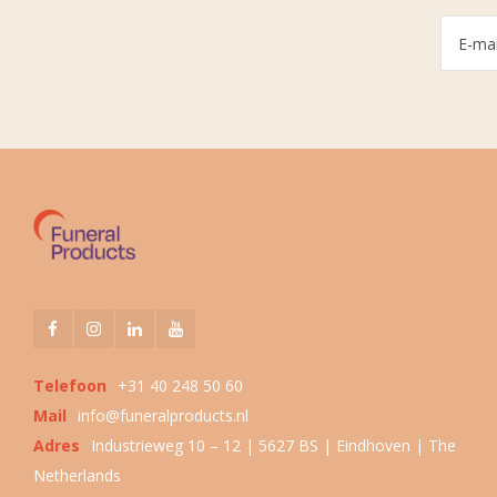
Telefoon
+31 40 248 50 60
Mail
info@funeralproducts.nl
Adres
Industrieweg 10 – 12 | 5627 BS | Eindhoven | The
Netherlands