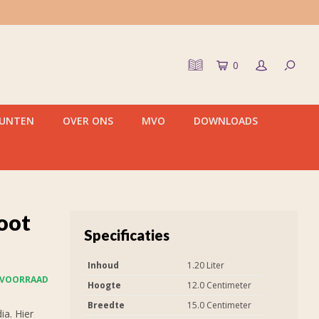
0
PUNTEN
OVER ONS
MVO
DOWNLOADS
oot
Specificaties
Inhoud
1.20 Liter
 VOORRAAD
Hoogte
12.0 Centimeter
Breedte
15.0 Centimeter
a. Hier