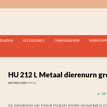
IERADEN
ACCESSOIRES
CONFIGUREREN
VERKOOP
HU 212 L Metaal dierenurn gr
ARTIKELCODE
HU212L
OP
De metaalurnen van Funeral Products worden vervaardigd in Indi