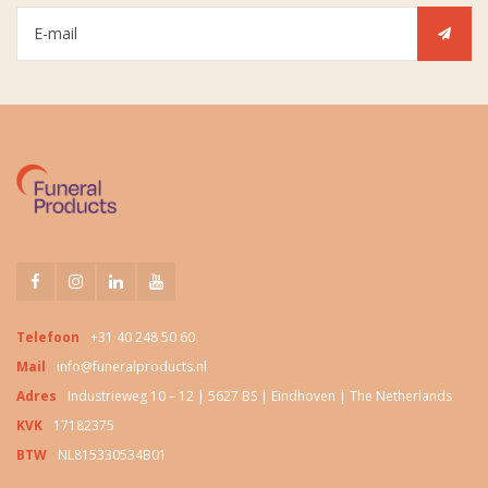
Telefoon
+31 40 248 50 60
Mail
info@funeralproducts.nl
Adres
Industrieweg 10 – 12 | 5627 BS | Eindhoven | The Netherlands
KVK
17182375
BTW
NL815330534B01