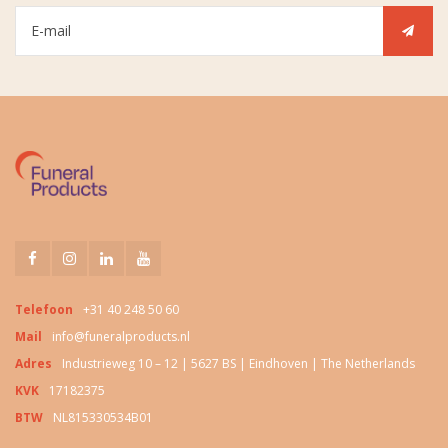
Telefoon
+31 40 248 50 60
Mail
info@funeralproducts.nl
Adres
Industrieweg 10 – 12 | 5627 BS | Eindhoven | The Netherlands
KVK
17182375
BTW
NL815330534B01