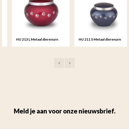
HU 213 L Metaal dierenurn
HU 211 S Metaal dierenurn
groot
klein
Meld je aan voor onze nieuwsbrief.