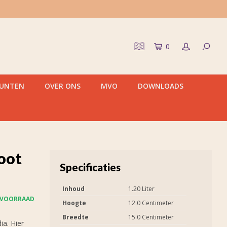
0
PUNTEN
OVER ONS
MVO
DOWNLOADS
oot
Specificaties
Inhoud
1.20 Liter
 VOORRAAD
Hoogte
12.0 Centimeter
Breedte
15.0 Centimeter
a. Hier