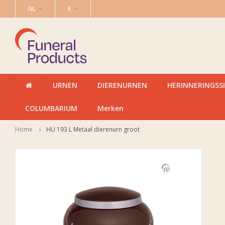
NL
€
URNEN
DIERENURNEN
HERINNERINGSS
COLUMBARIUM
Merken
Home
HU 193 L Metaal dierenurn groot