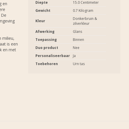
Diepte
15.0 Centimeter
g en
ere
Gewicht
0.7 Kilogram
. De
Donkerbruin &
rmgeving
Kleur
zilverkleur
Afwerking
Glans
 milieu,
Toepassing
Binnen
aat is een
Duo product
Nee
jk en met
Personaliseerbaar
Ja
Toebehoren
Urn tas