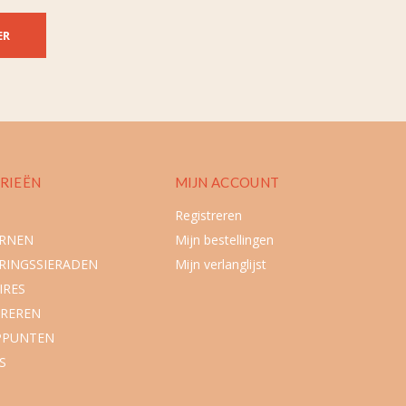
ER
RIEËN
MIJN ACCOUNT
Registreren
URNEN
Mijn bestellingen
RINGSSIERADEN
Mijn verlanglijst
IRES
REREN
PPUNTEN
S