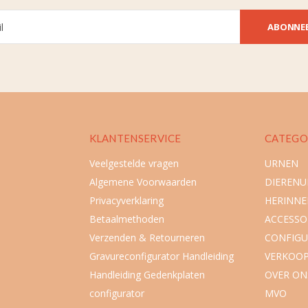
ABONNE
KLANTENSERVICE
CATEGO
Veelgestelde vragen
URNEN
Algemene Voorwaarden
DIEREN
Privacyverklaring
HERINNE
Betaalmethoden
ACCESSO
Verzenden & Retourneren
CONFIGU
Gravureconfigurator Handleiding
VERKOO
Handleiding Gedenkplaten
OVER ON
configurator
MVO