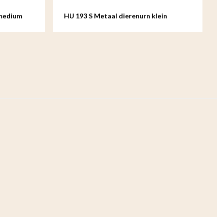
 medium
HU 193 S Metaal dierenurn klein