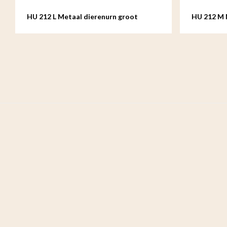
HU 212 L Metaal dierenurn groot
HU 212 M 