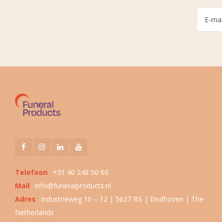
Telefoon
+31 40 248 50 60
Mail
info@funeralproducts.nl
Adres
Industrieweg 10 – 12 | 5627 BS | Eindhoven | The
Netherlands