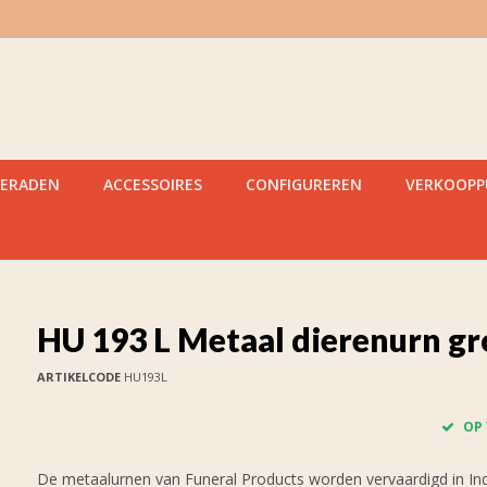
IERADEN
ACCESSOIRES
CONFIGUREREN
VERKOOP
HU 193 L Metaal dierenurn gr
ARTIKELCODE
HU193L
OP
De metaalurnen van Funeral Products worden vervaardigd in Indi