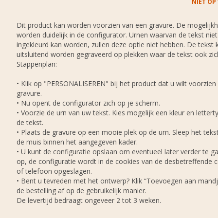
NIET OP
Dit product kan worden voorzien van een gravure. De mogelijk
worden duidelijk in de configurator. Urnen waarvan de tekst niet
ingekleurd kan worden, zullen deze optie niet hebben. De tekst 
uitsluitend worden gegraveerd op plekken waar de tekst ook zic
Stappenplan:
• Klik op "PERSONALISEREN" bij het product dat u wilt voorzien
gravure.
• Nu opent de configurator zich op je scherm.
• Voorzie de urn van uw tekst. Kies mogelijk een kleur en lettert
de tekst.
• Plaats de gravure op een mooie plek op de urn. Sleep het tek
de muis binnen het aangegeven kader.
• U kunt de configuratie opslaan om eventueel later verder te ga
op, de configuratie wordt in de cookies van de desbetreffende
of telefoon opgeslagen.
• Bent u tevreden met het ontwerp? Klik “Toevoegen aan mandj
de bestelling af op de gebruikelijk manier.
De levertijd bedraagt ongeveer 2 tot 3 weken.