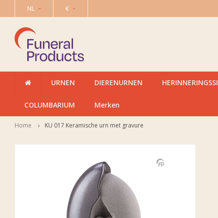
NL
€
URNEN
DIERENURNEN
HERINNERINGSS
COLUMBARIUM
Merken
Home
KU 017 Keramische urn met gravure