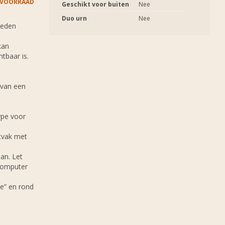
 VOORRAAD
Geschikt voor buiten
Nee
Duo urn
Nee
heden
kan
htbaar is.
 van een
ype voor
stvak met
an. Let
 computer
e” en rond