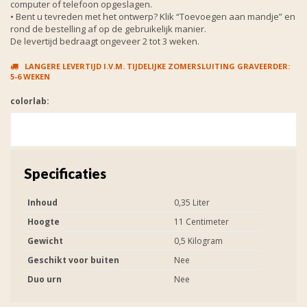
computer of telefoon opgeslagen.
• Bent u tevreden met het ontwerp? Klik “Toevoegen aan mandje” en
rond de bestelling af op de gebruikelijk manier.
De levertijd bedraagt ongeveer 2 tot 3 weken.
LANGERE LEVERTIJD I.V.M. TIJDELIJKE ZOMERSLUITING GRAVEERDER:
5-6 WEKEN
colorlab:
Specificaties
Inhoud
0,35 Liter
Hoogte
11 Centimeter
Gewicht
0,5 Kilogram
Geschikt voor buiten
Nee
Duo urn
Nee