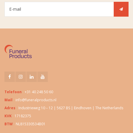
Telefoon
+31 40 248 50 60
Mail
info@funeralproducts.nl
Adres
Industrieweg 10 – 12 | 5627 BS | Eindhoven | The Netherlands
KVK
17182375
BTW
NL815330534B01