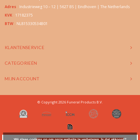
Adres
Industrieweg 10 – 12 | 5627 BS | Eindhoven | The Netherlands
KVK
17182375
BTW
NL815330534B01
KLANTENSERVICE
CATEGORIEËN
MIJN ACCOUNT
© Copyright 2026 Funeral Products B.V.
Wij slaan cookies op om onze website te verbeteren. Is dat akkoord?