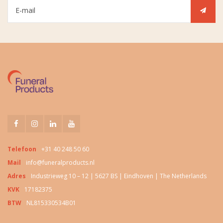
Telefoon
+31 40 248 50 60
Mail
info@funeralproducts.nl
Adres
Industrieweg 10 – 12 | 5627 BS | Eindhoven | The Netherlands
KVK
17182375
BTW
NL815330534B01